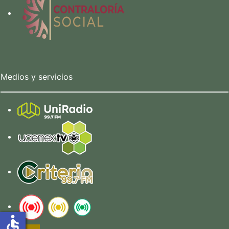
Medios y servicios
accessible
accessible