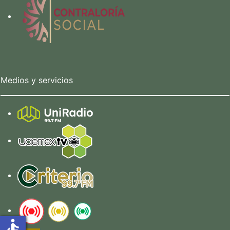
Medios y servicios
accessible
accessible