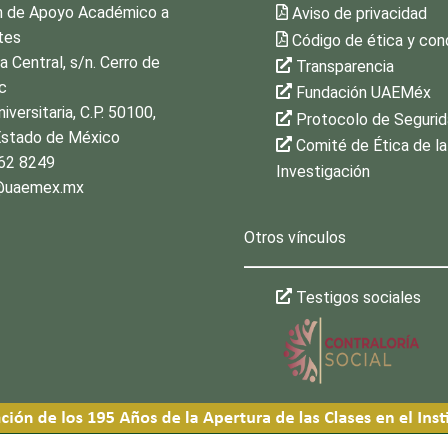
n de Apoyo Académico a
Aviso de privacidad
tes
Código de ética y co
a Central, s/n. Cerro de
Transparencia
c
Fundación UAEMéx
iversitaria, C.P. 50100,
Protocolo de Seguri
Estado de México
Comité de Ética de la
62 8249
Investigación
uaemex.mx
Otros vínculos
Testigos sociales