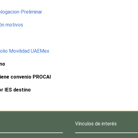
logacion-Preliminar
ón motivos
folio Movilidad UAEMex
ino
 tiene convenio PROCAI
or IES destino
Vínculos de interés