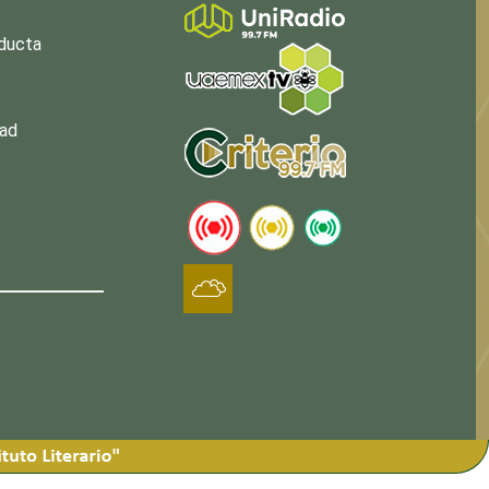
nducta
dad