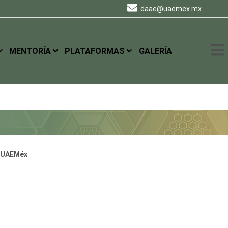
daae@uaemex.mx
MENTORÍA
PLATAFORMAS
GALERÍA
 UAEMéx