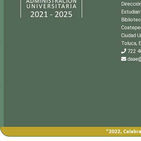
Direcció
Estudian
Bibliotec
Coatepe
Ciudad Un
Toluca, 
722 4
daae@